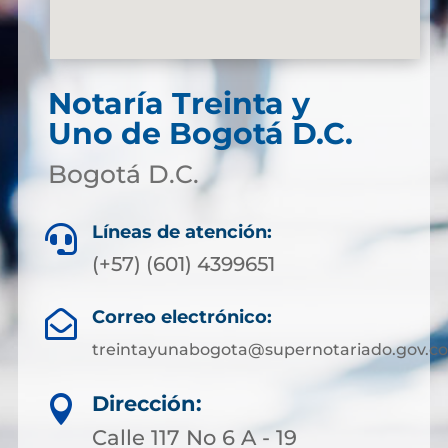
Notaría Treinta y
Uno de Bogotá D.C.
Bogotá D.C.
Líneas de atención:

(+57) (601) 4399651
Correo electrónico:

treintayunabogota@supernotariado.gov.co
Dirección:

Calle 117 No 6 A - 19