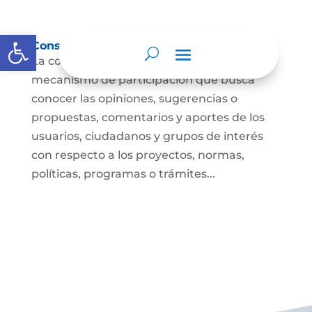
Abrir barra de herramientas
Consulta ciudadana
La consulta a la ciudadanía es un
mecanismo de participación que busca
conocer las opiniones, sugerencias o
propuestas, comentarios y aportes de los
usuarios, ciudadanos y grupos de interés
con respecto a los proyectos, normas,
políticas, programas o trámites...