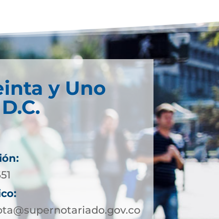
einta y Uno
D.C.
ión:
651
ico:
ota@supernotariado.gov.co