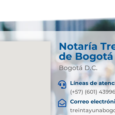
Notaría Tr
de Bogotá 
Bogotá D.C.
Líneas de atenc

(+57) (601) 4399
Correo electrón

treintayunabog