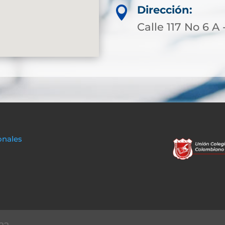
Dirección:

Calle 117 No 6 A 
onales