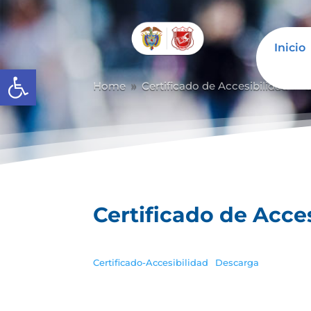
Inicio
Abrir barra de herramientas
Home
Certificado de Accesibilidad
C
9
9
Certificado de Acce
Certificado-Accesibilidad
Descarga