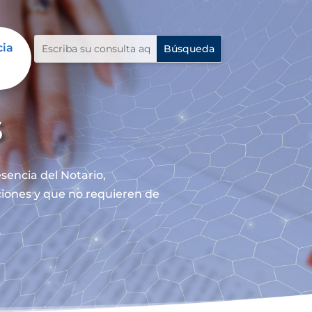
cia
s
sencia del Notario,
nciones y que no requieren de