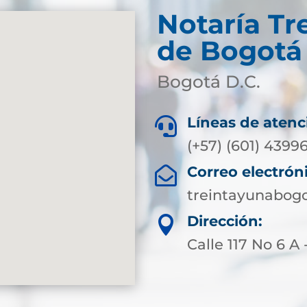
Notaría Tr
de Bogotá 
Bogotá D.C.
Líneas de atenc

(+57) (601) 4399
Correo electrón

treintayunabog
Dirección:

Calle 117 No 6 A 