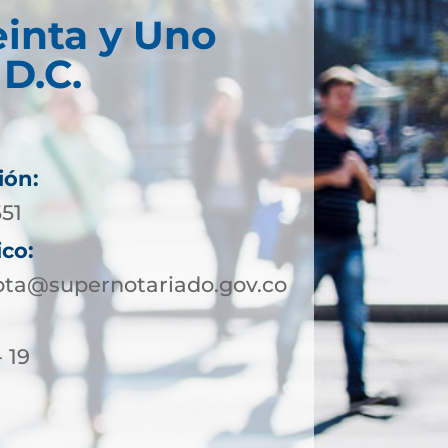
einta y Uno
D.C.
ión:
651
ico:
ota@supernotariado.gov.co
- 19