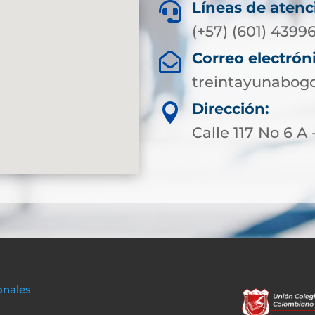
Líneas de atenc

(+57) (601) 4399
Correo electrón

treintayunabog
Dirección:

Calle 117 No 6 A 
onales