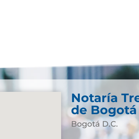
Notaría Tr
de Bogotá 
Bogotá D.C.