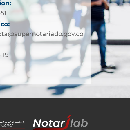
ión:
651
ico:
ota@supernotariado.gov.co
- 19