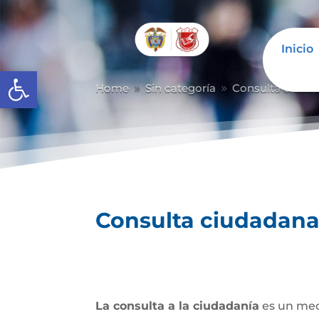
Inicio
Abrir barra de herramientas
Home
Sin categoría
Consulta ciuda
9
9
Consulta ciudadan
La consulta a la ciudadanía
es un mec