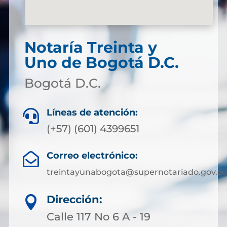
Notaría Treinta y
Uno de Bogotá D.C.
Bogotá D.C.
Líneas de atención:

(+57) (601) 4399651
Correo electrónico:

treintayunabogota@supernotariado.gov.co
Dirección:

Calle 117 No 6 A - 19