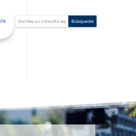
cia
s