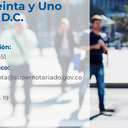
einta y Uno
D.C.
ión:
651
ico:
ota@supernotariado.gov.co
- 19