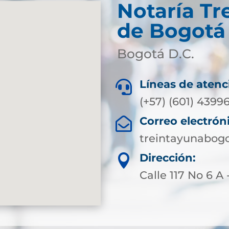
Notaría Tr
de Bogotá 
Bogotá D.C.
Líneas de atenc

(+57) (601) 4399
Correo electrón

treintayunabog
Dirección:

Calle 117 No 6 A 