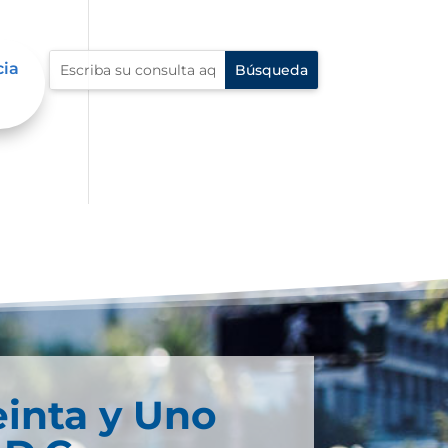
cia
einta y Uno