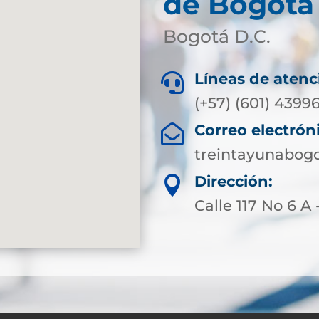
de Bogotá 
Bogotá D.C.
Líneas de atenc

(+57) (601) 4399
Correo electrón

treintayunabog
Dirección:

Calle 117 No 6 A 