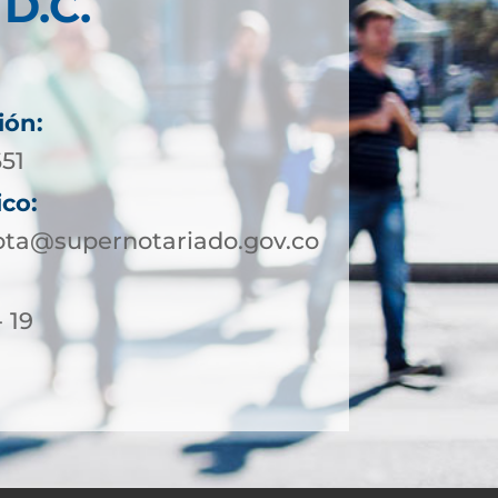
D.C.
ión:
651
ico:
ota@supernotariado.gov.co
- 19