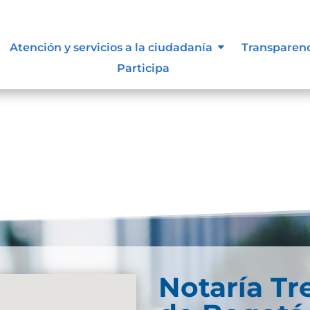
d Web
Atención y servicios a la ciudadanía
Transparen
Participa
ebDescarga
Notaría Tr