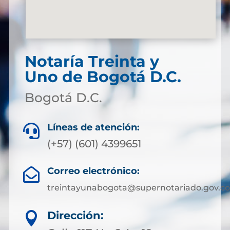
Notaría Treinta y
Uno de Bogotá D.C.
Bogotá D.C.
Líneas de atención:

(+57) (601) 4399651
Correo electrónico:

treintayunabogota@supernotariado.gov.co
Dirección:
