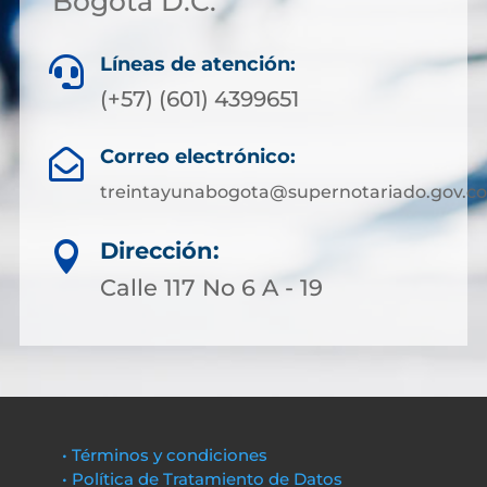
Bogotá D.C.
Líneas de atención:

(+57) (601) 4399651
Correo electrónico:

treintayunabogota@supernotariado.gov.co
Dirección:

Calle 117 No 6 A - 19
• Términos y condiciones
• Política de Tratamiento de Datos