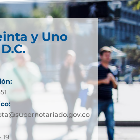
einta y Uno
D.C.
ión:
651
ico:
ota@supernotariado.gov.co
- 19