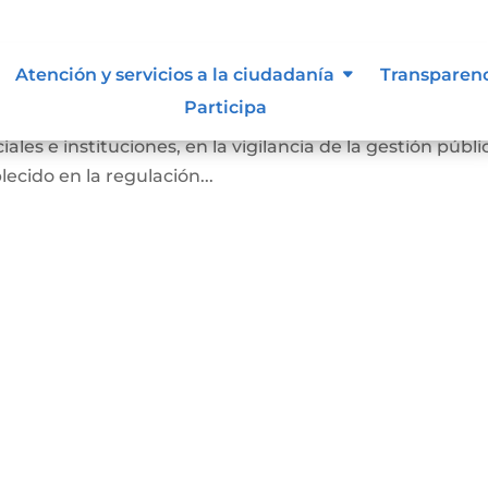
Atención y servicios a la ciudadanía
Transparen
Participa
ber de los ciudadanos a participar, de manera individual 
ales e instituciones, en la vigilancia de la gestión públi
ecido en la regulación...