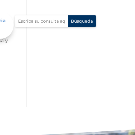
cia
o a
ca y