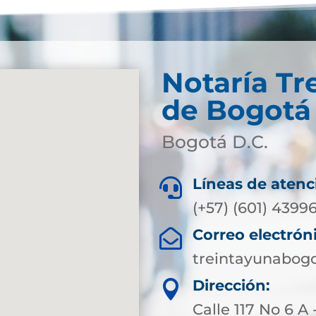
Notaría Tr
de Bogotá 
Bogotá D.C.
Líneas de atenc

(+57) (601) 4399
Correo electrón

treintayunabog
Dirección:

Calle 117 No 6 A 