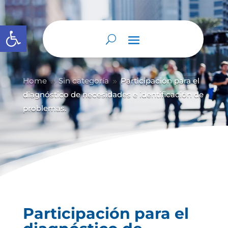
Abrir barra de herramientas
Home
Sin categoría
Participación para el
9
9
diagnóstico de necesidades e identificación de
problemas.
Participación para el