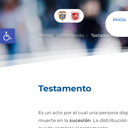
Inicio
Abrir barra de herramientas
Home
Testamento
Testamento
9
9
Testamento
Es un acto por el cual una persona di
muerte en la
sucesión
. La distribución