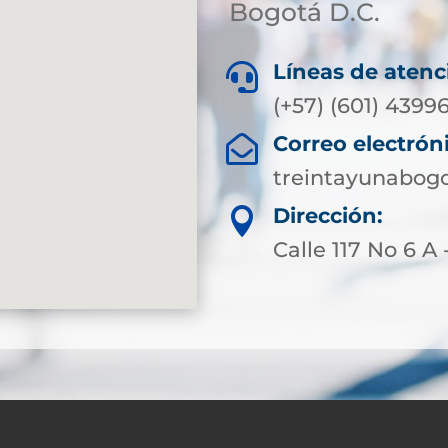
Bogotá D.C.
Líneas de atenc

(+57) (601) 4399
Correo electrón

treintayunabog
Dirección:

Calle 117 No 6 A 