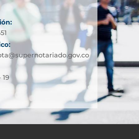
ión:
651
ico:
ota@supernotariado.gov.co
- 19