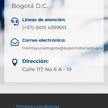
Bogotá D.C.
Líneas de atención:

(+57) (601) 4399651
Correo electrónico:

treintayunabogota@supernotariado.gov.co
Dirección:

Calle 117 No 6 A - 19
• Términos y condiciones