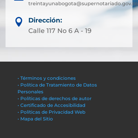
treintayunabogota@supernotariado.gov.co
Dirección:

Calle 117 No 6 A - 19
• Términos y condiciones
• Política de Tratamiento de Datos
Personales
• Políticas de derechos de autor
• Certificado de Accesibilidad
• Políticas de Privacidad Web
• Mapa del Sitio