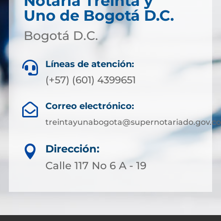
Notaría Treinta y
Uno de Bogotá D.C.
Bogotá D.C.
Líneas de atención:

(+57) (601) 4399651
Correo electrónico:

treintayunabogota@supernotariado.gov.co
Dirección:

Calle 117 No 6 A - 19