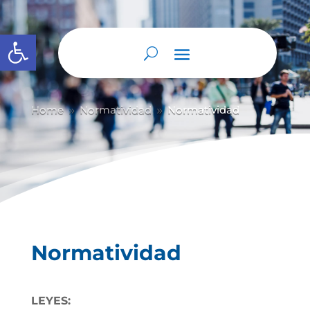
Abrir barra de herramientas
Home
Normatividad
Normatividad
9
9
Normatividad
LEYES: