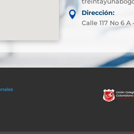
treintayunabog
Dirección:

Calle 117 No 6 A 
onales