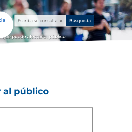
cia
 que puede afectar al público
 al público