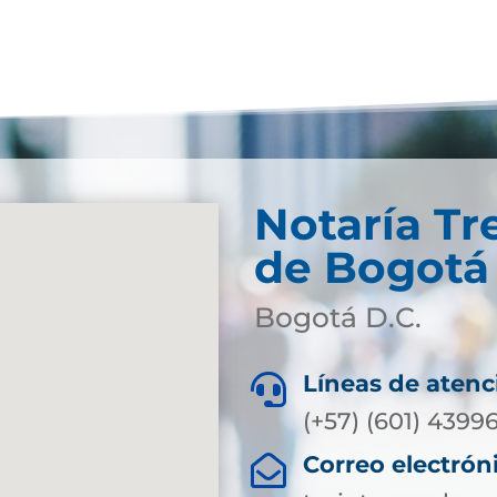
Notaría Tr
de Bogotá 
Bogotá D.C.
Líneas de atenc

(+57) (601) 4399
Correo electrón
