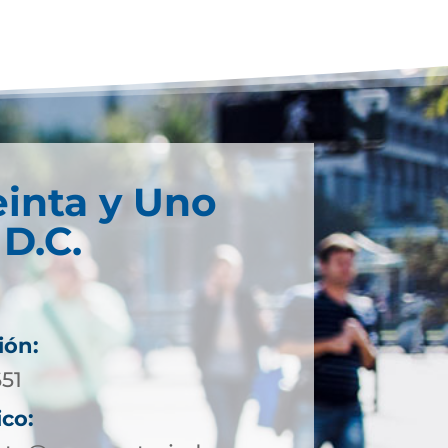
einta y Uno
D.C.
ión:
651
ico: