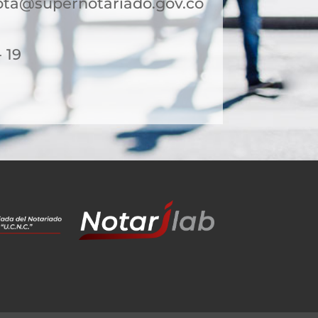
ota@supernotariado.gov.co
- 19